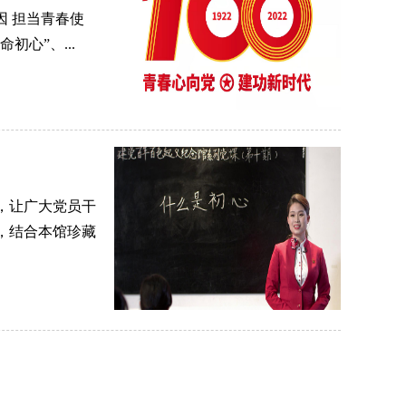
因 担当青春使
心”、...
，让广大党员干
，结合本馆珍藏