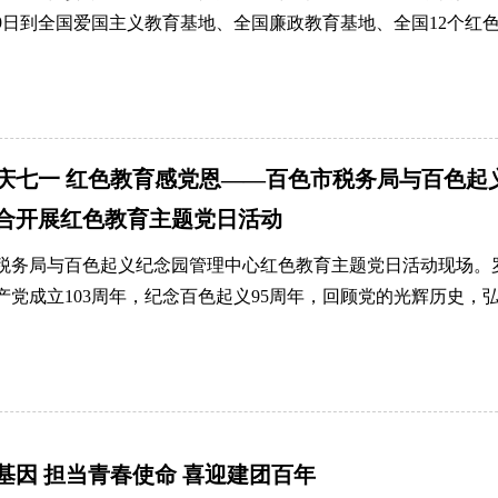
19日到全国爱国主义教育基地、全国廉政教育基地、全国12个红
庆七一 红色教育感党恩——百色市税务局与百色起
合开展红色教育主题党日活动
税务局与百色起义纪念园管理中心红色教育主题党日活动现场。
产党成立103周年，纪念百色起义95周年，回顾党的光辉历史，
基因 担当青春使命 喜迎建团百年