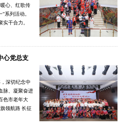
日暖心、红歌传
一”系列活动。
聚实干合力。
中心党总支
年，深切纪念中
血脉、凝聚奋进
百色市老年大
旗领航路 长征