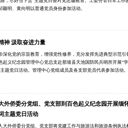
时路，尽好当下责”主题党日暨对党忠诚教育。工委分管日常工作
邹颖明、黄向明以普通党员身份参加活动。
精神 汲取奋进力量
化党的宗旨教育，增强党性修养，充分发挥先进典型示范引领作
色起义纪念园管理中心党总支赴那坡县天池国防民兵哨所开展“学
”主题党日活动。管理中心党组成员及各支部党员代表参加活动
大外侨委分党组、党支部到百色起义纪念园开展缅
词主题党日活动
外侨委分党组、党支部将党建工作与旅游法和旅游条例执法