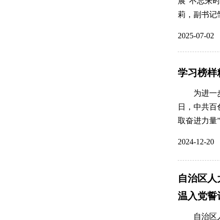
展“不忘来
莉，副书记
2025-07-02
学习榜样
为进一步深
日，中共百
取奋进力量
2024-12-20
自治区人
温入党誓
自治区人大