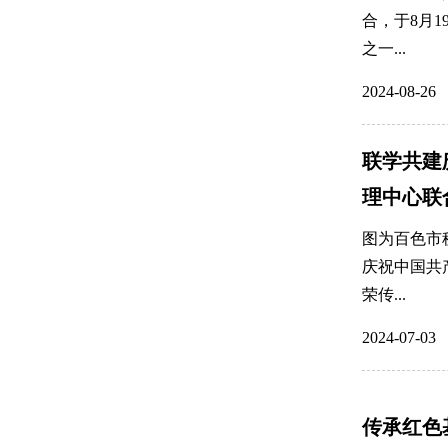
合，于8月
之一...
2024-08-26
联学共建
理中心联
图为百色市
庆祝中国共
荣传...
2024-07-03
传承红色