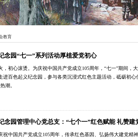
会教育
纪念园“七一”系列活动厚植爱党初心
初心滚烫。为庆祝中国共产党成立105周年，“七一”期间，
走进百色起义纪念园，参与各类沉浸式红色主题活动，砥砺初心
习热潮。
纪念园管理中心党总支：“七个一”红色赋能 礼赞建党
中国共产党成立105周年，传承红色基因、弘扬伟大建党精