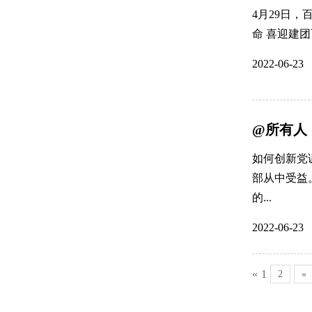
4月29日
命 喜迎建团
2022-06-23
@所有人
如何创新党
部从中受益
的...
2022-06-23
«
1
2
»