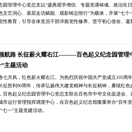
念园管理中心党总支以“盛典观学增信、专题党课铸魂、政治生
色文艺润心、基层走访赋能、观影铸志悟行”为载体，开展“七个
党性教育，引导全体党员干部淬炼党性修养、坚守初心使命、凝
领航路 长征薪火耀右江———百色起义纪念园管理
一”主题活动
月风，红色薪火耀右江。为热烈庆祝中国共产党成立105周
长征胜利90周年，传承弘扬伟大建党精神与长征精神，赓续红色
，百色起义纪念园管理中心党总支联合百色市中华文化促进会、
城市运行管理指挥调度中心，在百色起义纪念馆隆重举办“百年党
”“七一”主题党建活动。