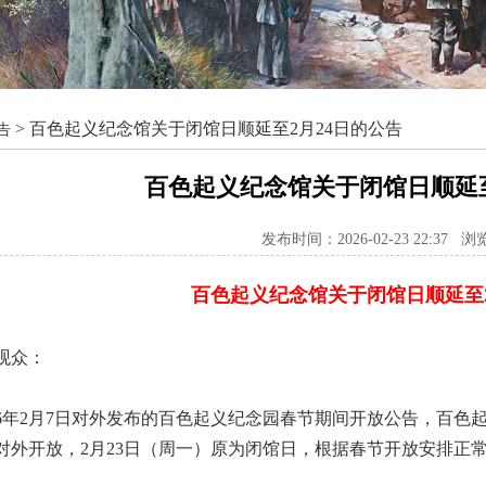
> 百色起义纪念馆关于闭馆日顺延至2月24日的公告
告
百色起义纪念馆关于闭馆日顺延至
发布时间：2026-02-23 22:37 
百色起义纪念馆关于闭馆日顺延至2
观众：
6年2月7日对外发布的百色起义纪念园春节期间开放公告，百色起义
续对外开放，2月23日（周一）原为闭馆日，根据春节开放安排正