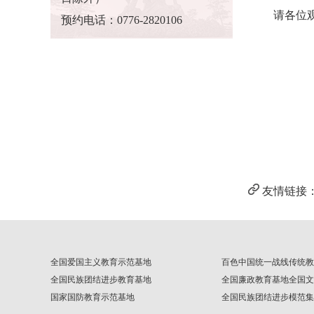
请各位观众
预约电话：0776-2820106
友情链接
全国爱国主义教育示范基地
百色中国统一战线传统教
全国民族团结进步教育基地
全国廉政教育基地全国文
国家国防教育示范基地
全国民族团结进步模范集