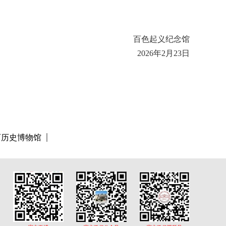
百色起义纪念馆
2026年2月23日
西历史博物馆